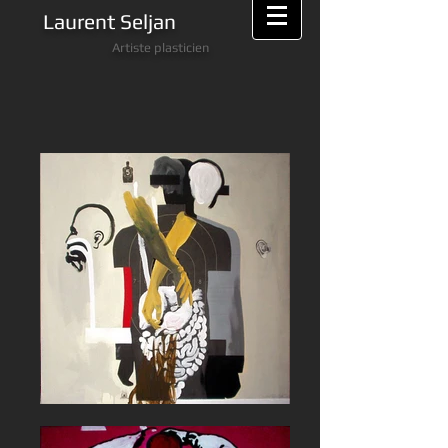
Laurent Seljan
Artiste plasticien